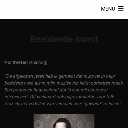
MENU
Beeldende kunst
Portretten
(analoog)
“De afgelopen jaren heb ik gemerkt dat ik zowel in mijn
beeldend werk als in mijn muziek het liefst portretten maak.
Een portret en haar verhaal dat is wat mij het meest
interesseert. Dit verklaard ook mijn voorliefde voor folk
muziek, het vertellen van verhalen over “gewone” mensen”.