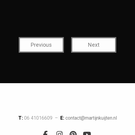
Previous
Next
T:
06 41016609 –
E:
contact@martijnkuijten.nl