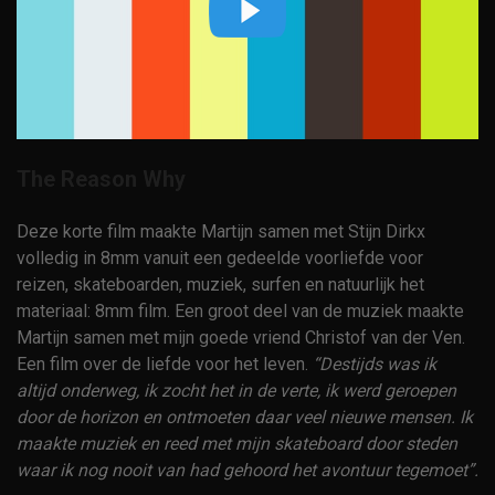
The Reason Why
Deze korte film maakte Martijn samen met Stijn Dirkx
volledig in 8mm vanuit een gedeelde voorliefde voor
reizen, skateboarden, muziek, surfen en natuurlijk het
materiaal: 8mm film. Een groot deel van de muziek maakte
Martijn samen met mijn goede vriend Christof van der Ven.
Een film over de liefde voor het leven.
“Destijds was ik
altijd onderweg, ik zocht het in de verte, ik werd geroepen
door de horizon en ontmoeten daar veel nieuwe mensen. Ik
maakte muziek en reed met mijn skateboard door steden
waar ik nog nooit van had gehoord het avontuur tegemoet”.