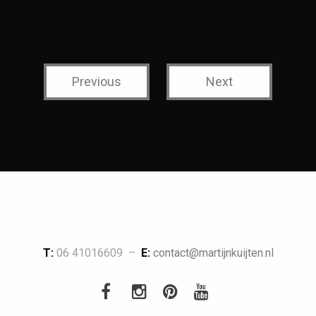
Previous
Next
T:
06 41016609 –
E:
contact@martijnkuijten.nl