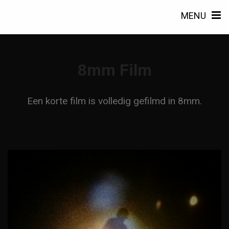
MENU
8mm Film
Een korte film is volledig gefilmd in 8mm.