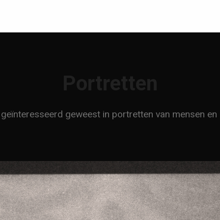
Portretten
 al geïnteresseerd geweest in portretten van mensen e