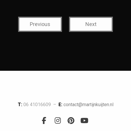
Previous
Next
T:
06 41016609 –
E:
contact@martijnkuijten.nl