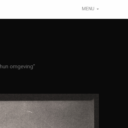
MENU
n hun omgeving”