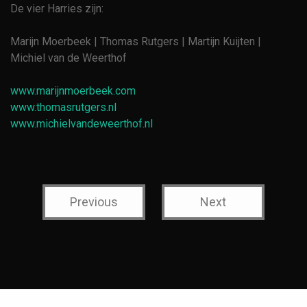
De vier Harries zijn:
Marijn Moerbeek | Thomas Rutgers | Martijn Kuijten |
Michiel van de Weerthof
www.marijnmoerbeek.com
www.thomasrutgers.nl
www.michielvandeweerthof.nl
Previous
Next