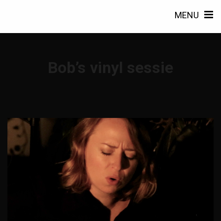
MENU
Bob’s vinyl sessie